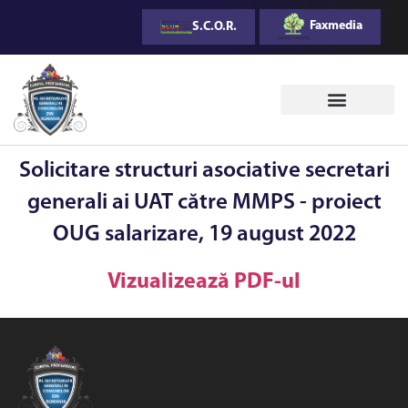
Faxmedia
S.C.O.R.
Solicitare structuri asociative secretari
generali ai UAT către MMPS - proiect
OUG salarizare, 19 august 2022
Vizualizează PDF-ul