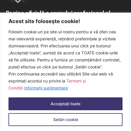
Pagina oficială a corpului profesional al
Acest site folosește cookie!
secretarilor generali ai comunelor din
România
Folosim cookie-uri pe site-ul nostru pentru a vă oferi cea
mai relevantă experiență, reținând preferințele și vizitele
Toată activitatea beneficiază de sprijinul
Secretariatului
dumneavoastră. Prin efectuarea unui click pe butonul
General Faxmedia
.
„Acceptați toate”, sunteți de acord ca TOATE cookie-urile
să fie utilizate. Pentru a furniza un consimțământ controlat,
puteți efectua un click pe butonul „Setări cookie”.
Prin continuarea accesării sau utilizării Site-ului web vă
© 2021-2026, Faxmedia. Toate drepturile rezervate.
exprimați acordul cu privire la
Termeni și
Condiții
Informații suplimentare
Acceptați toate
Setări cookie