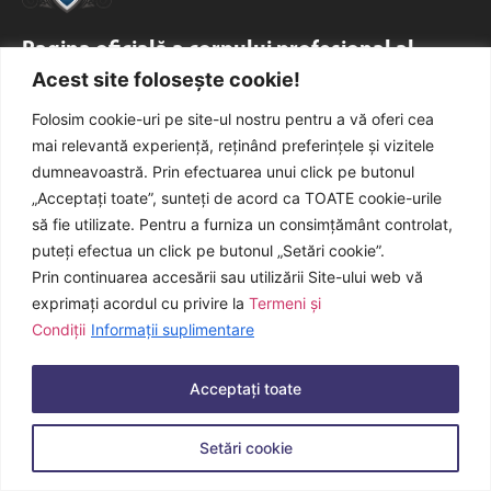
Pagina oficială a corpului profesional al
Acest site folosește cookie!
secretarilor generali ai comunelor din
România
Folosim cookie-uri pe site-ul nostru pentru a vă oferi cea
mai relevantă experiență, reținând preferințele și vizitele
Toată activitatea beneficiază de sprijinul
Secretariatului
dumneavoastră. Prin efectuarea unui click pe butonul
General Faxmedia
.
„Acceptați toate”, sunteți de acord ca TOATE cookie-urile
să fie utilizate. Pentru a furniza un consimțământ controlat,
puteți efectua un click pe butonul „Setări cookie”.
© 2021-2026, Faxmedia. Toate drepturile rezervate.
Prin continuarea accesării sau utilizării Site-ului web vă
exprimați acordul cu privire la
Termeni și
Condiții
Informații suplimentare
Acceptați toate
Setări cookie