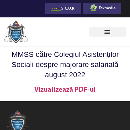
Faxmedia
S.C.O.R.
Monitorul Oficial al CPSGCOR
MMSS către Colegiul Asistenților
Sociali despre majorare salarială
august 2022
Vizualizează PDF-ul