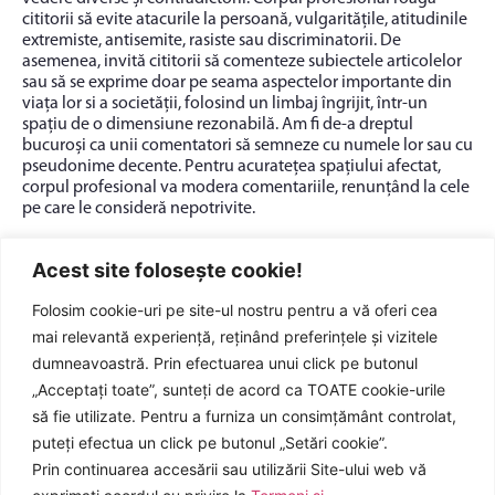
cititorii să evite atacurile la persoană, vulgaritățile, atitudinile
extremiste, antisemite, rasiste sau discriminatorii. De
asemenea, invită cititorii să comenteze subiectele articolelor
sau să se exprime doar pe seama aspectelor importante din
viața lor si a societății, folosind un limbaj îngrijit, într-un
spațiu de o dimensiune rezonabilă. Am fi de-a dreptul
bucuroși ca unii comentatori să semneze cu numele lor sau cu
pseudonime decente. Pentru acuratețea spațiului afectat,
corpul profesional va modera comentariile, renunțând la cele
pe care le consideră nepotrivite.
Acest site folosește cookie!
Folosim cookie-uri pe site-ul nostru pentru a vă oferi cea
mai relevantă experiență, reținând preferințele și vizitele
dumneavoastră. Prin efectuarea unui click pe butonul
„Acceptați toate”, sunteți de acord ca TOATE cookie-urile
Pagina oficială a corpului profesional al
să fie utilizate. Pentru a furniza un consimțământ controlat,
secretarilor generali ai comunelor din
puteți efectua un click pe butonul „Setări cookie”.
România
Prin continuarea accesării sau utilizării Site-ului web vă