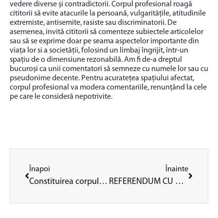
vedere diverse și contradictorii. Corpul profesional roagă
cititorii să evite atacurile la persoană, vulgaritățile, atitudinile
extremiste, antisemite, rasiste sau discriminatorii. De
asemenea, invită cititorii să comenteze subiectele articolelor
sau să se exprime doar pe seama aspectelor importante din
viața lor si a societății, folosind un limbaj îngrijit, într-un
spațiu de o dimensiune rezonabilă. Am fi de-a dreptul
bucuroși ca unii comentatori să semneze cu numele lor sau cu
pseudonime decente. Pentru acuratețea spațiului afectat,
corpul profesional va modera comentariile, renunțând la cele
pe care le consideră nepotrivite.
Înapoi
Înainte
Constituirea corpului profesional intră în linie dreaptă: PLANIFICAREA EVENIMENTELOR DE CONSTITUIRE A CORPURILOR JUDEȚENE.
REFERENDUM CU PRIVIRE LA DECLANȘAREA CONFLICTULUI COLECTIV DE MUNCĂ