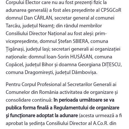
Corpului Elector care nu au fost prezenți fizic la
adunarea generală) a fost ales președinte al CPSGCoR
domnul Dan CÂRLAN, secretar general al comunei
Tarcău, județul Neamț; din rândul membrilor
Consiliului Director Național au fost aleși: prim-
vicepreședinte, domnul Ștefan SBIERA, comuna
Țigănași, județul Iași; secretari generali ai organizației
naționale: domnul Ioan-Sorin HUSĂSAN, comuna
Copăcel, județul Bihor și doamna Georgiana DIȚESCU,
comuna Dragomirești, județul Dâmbovișa.
Pentru Corpul Profesional al Secretarilor Generali ai
Comunelor din România activitatea de organizare și
consolidare continuă:
în perioada următoare se va
publica forma finală a Regulamentului de organizare
și funcționare adoptat la adunare
(acesta urmează a fi
aprobat la ședința Consiliului Director al A.Co.R. din