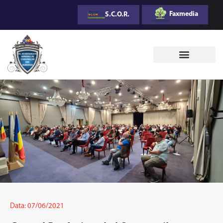
Faxmedia
S.C.O.R.
Data:
07/06/2021