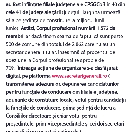
au fost înființate filiale județene ale CPSGCoR în 40 din
cele 41 de județe ale țării
(județul Harghita urmează
să aibe ședința de constituire la mijlocul lunii
iunie).
Astăzi, Corpul profesional numără 1.572 de
membri
iar dacă ținem seama de faptul că sunt peste
500 de comune din totalul de 2.862 care nu au un
secretar general titular, înseamnă că procentul de
adeziune la Corpul profesional se apropie de
70%.
Întreaga acțiune de organizare s-a desfășurat
digital, pe platforma
www.secretarigenerali.ro
(
transmiterea adeziunilor, depunerea candidaturilor
pentru funcțiile de conducere din filialele județene,
adunările de constituire locale, votul pentru candidații
la funcțiile de conducere, prima ședință de lucru a
Consiliilor directoare și chiar votul pentru
președintele, prim-vicepreședintele și cei doi secretari