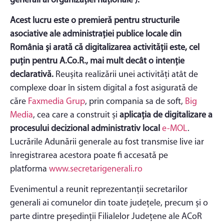
generali ai organizației naționale ).
Acest lucru este o premieră pentru structurile
asociative ale administrației publice locale din
România și arată că digitalizarea activității este, cel
puțin pentru A.Co.R., mai mult decât o intenție
declarativă.
Reușita realizării unei activități atât de
complexe doar în sistem digital a fost asigurată de
căre
Faxmedia Grup
, prin compania sa de soft,
Big
Media
, cea care a construit și
aplicația de digitalizare a
procesului decizional administrativ local
e-MOL
.
Lucrările Adunării generale au fost transmise live iar
înregistrarea acestora poate fi accesată pe
platforma
www.secretarigenerali.ro
Evenimentul a reunit reprezentanții secretarilor
generali ai comunelor din toate județele, precum și o
parte dintre președinții Filialelor Județene ale ACoR