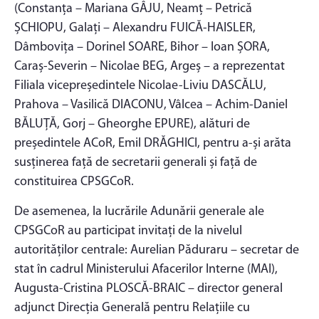
(Constanța – Mariana GÂJU, Neamț – Petrică
ȘCHIOPU, Galați – Alexandru FUICĂ-HAISLER,
Dâmbovița – Dorinel SOARE, Bihor – Ioan ȘORA,
Caraș-Severin – Nicolae BEG, Argeș – a reprezentat
Filiala vicepreședintele Nicolae-Liviu DASCĂLU,
Prahova – Vasilică DIACONU, Vâlcea – Achim-Daniel
BĂLUȚĂ, Gorj – Gheorghe EPURE), alături de
președintele ACoR, Emil DRĂGHICI, pentru a-și arăta
susținerea față de secretarii generali și față de
constituirea CPSGCoR.
De asemenea, la lucrările Adunării generale ale
CPSGCoR au participat invitați de la nivelul
autorităților centrale: Aurelian Păduraru – secretar de
stat în cadrul Ministerului Afacerilor Interne (MAI),
Augusta-Cristina PLOSCĂ-BRAIC – director general
adjunct Direcția Generală pentru Relațiile cu