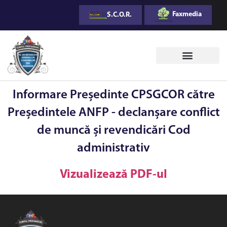
Faxmedia
S.C.O.R.
Monitorul Oficial al CPSGCOR
Informare Președinte CPSGCOR către
Președintele ANFP - declanșare conflict
de muncă și revendicări Cod
administrativ
Vizualizează PDF-ul