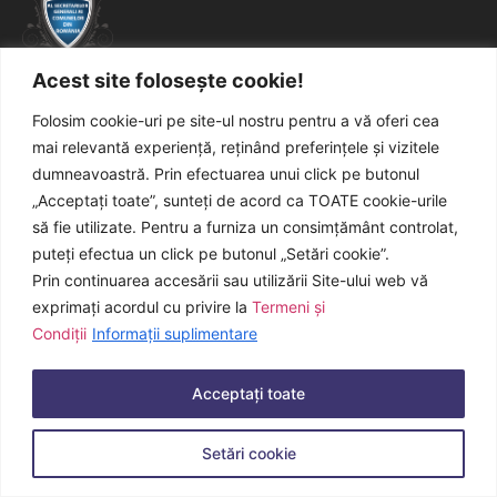
Acest site folosește cookie!
Pagina oficială a corpului profesional al
secretarilor generali ai comunelor din
Folosim cookie-uri pe site-ul nostru pentru a vă oferi cea
mai relevantă experiență, reținând preferințele și vizitele
România
dumneavoastră. Prin efectuarea unui click pe butonul
„Acceptați toate”, sunteți de acord ca TOATE cookie-urile
Toată activitatea beneficiază de sprijinul
Secretariatului
General Faxmedia
.
să fie utilizate. Pentru a furniza un consimțământ controlat,
puteți efectua un click pe butonul „Setări cookie”.
Prin continuarea accesării sau utilizării Site-ului web vă
exprimați acordul cu privire la
Termeni și
© 2021-2026, Faxmedia. Toate drepturile rezervate.
Condiții
Informații suplimentare
Acceptați toate
Setări cookie