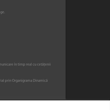
ege.
municare în timp real cu cetățenii
erial prin Organigrama Dinamică