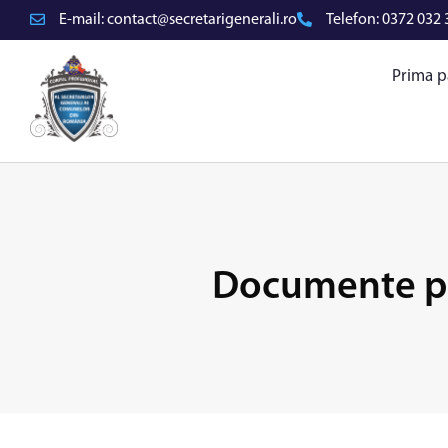
E-mail:
contact@secretarigenerali.ro
Telefon:
0372 032 
Prima p
Documente pr