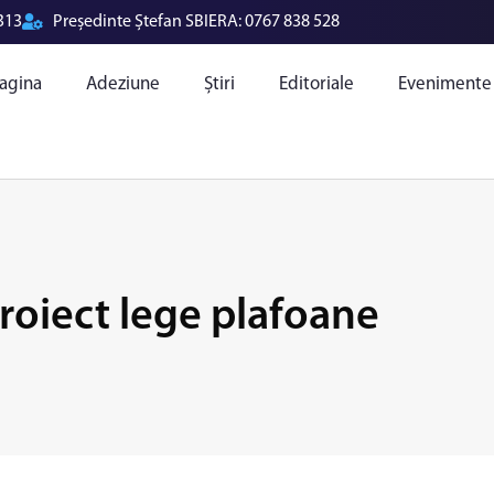
313
Președinte Ștefan SBIERA:
0767 838 528
agina
Adeziune
Știri
Editoriale
Evenimente
oiect lege plafoane