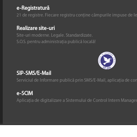
e-Registratură
21 de registre. Fiecare registru conține câmpurile impuse de l
Realizare site-uri
Site-uri moderne. Legale. Standardizate.
S.O.S. pentru administrația publică locală!
SIP-SMS/E-Mail
Serviciul de Informare publică prin SMS/E-Mail, aplicația de co
e-SCIM
Aplicația de digitalizare a Sistemului de Control Intern Manag