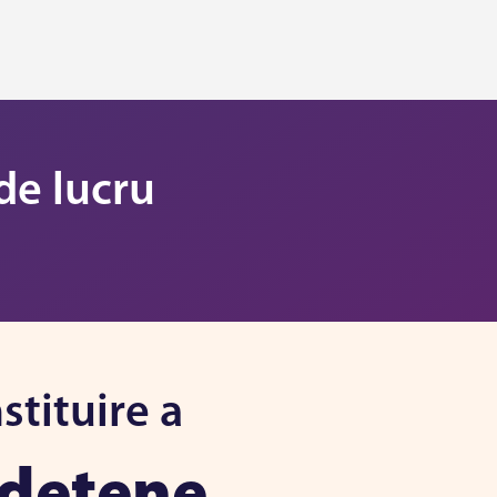
de lucru
stituire a
Județene