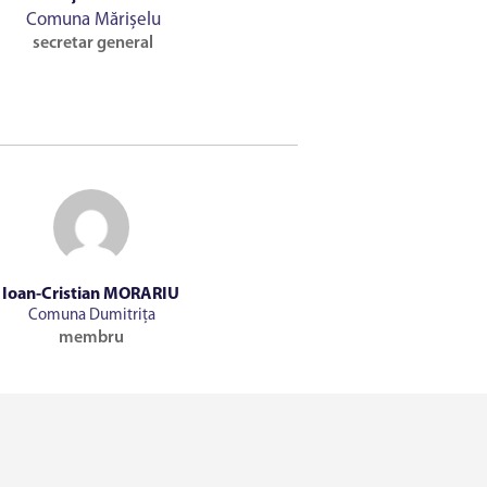
Comuna Mărișelu
secretar general
Ioan-Cristian MORARIU
Comuna Dumitrița
membru