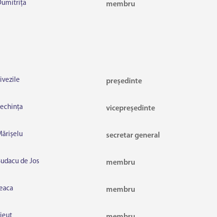
umitrița
membru
vezile
președinte
echința
vicepreședinte
ărișelu
secretar general
udacu de Jos
membru
eaca
membru
ieuț
membru