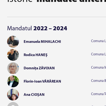
Mandatul
2022 – 2024
Comuna Li
Emanuela MIHALACHI
Comuna L
Rodica HANEŞ
Comuna M
Domnița ZĂVOIAN
Comuna B
Florin-Ioan VĂRĂREAN
Comuna T
Ana CIOȘAN