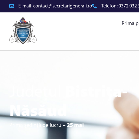
E-mail:
contact@secretarigenerali.ro
Telefon:
0372 032 
Prima p
Județul
Bistrița-
Năsăud
Prima ședință de lucru –
25 mai