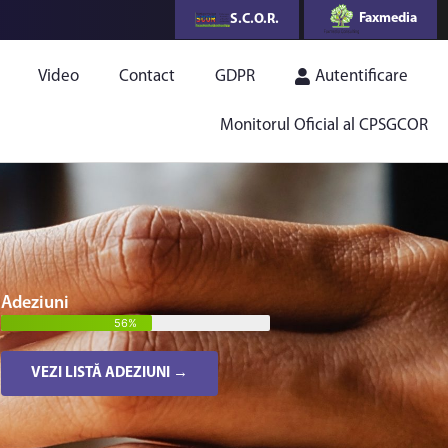
Faxmedia
S.C.O.R.
Video
Contact
GDPR
Autentificare
Monitorul Oficial al CPSGCOR
Adeziuni
56%
VEZI LISTĂ ADEZIUNI →