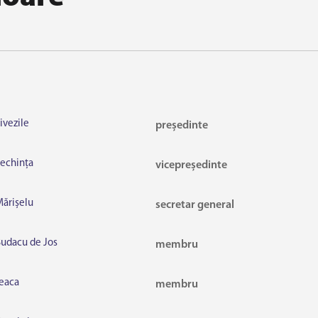
vezile
președinte
echința
vicepreședinte
ărișelu
secretar general
udacu de Jos
membru
eaca
membru