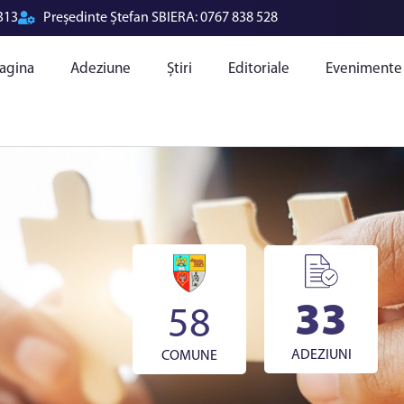
313
Președinte Ștefan SBIERA:
0767 838 528
agina
Adeziune
Știri
Editoriale
Evenimente
33
58
ADEZIUNI
COMUNE