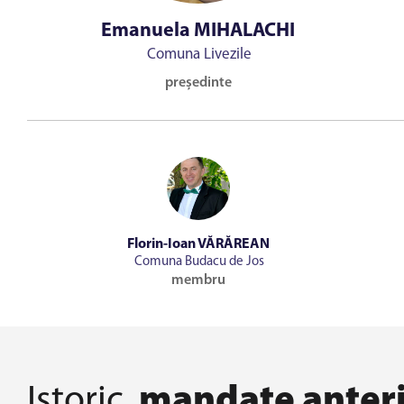
Emanuela MIHALACHI
Comuna Livezile
președinte
Florin-Ioan VĂRĂREAN
Comuna Budacu de Jos
membru
Istoric
mandate anter