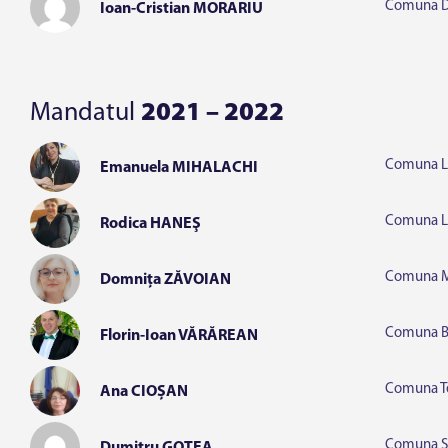
Comuna D
Ioan-Cristian MORARIU
Mandatul
2021 – 2022
Comuna Li
Emanuela MIHALACHI
Comuna L
Rodica HANEŞ
Comuna M
Domnița ZĂVOIAN
Comuna B
Florin-Ioan VĂRĂREAN
Comuna T
Ana CIOȘAN
Comuna Ș
Dumitru GOTEA