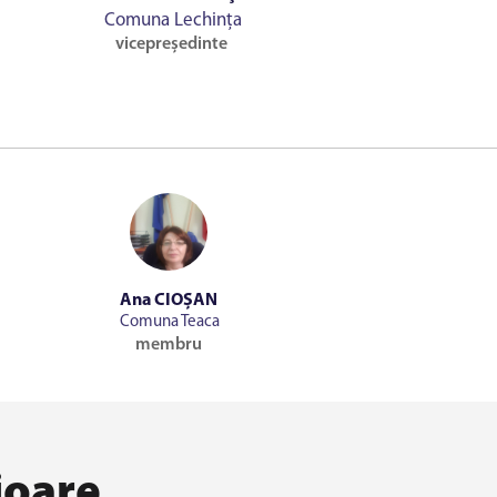
Comuna Lechința
vicepreședinte
Ana CIOȘAN
Comuna Teaca
membru
ioare