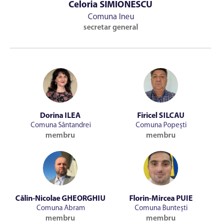
Celoria SIMIONESCU
Comuna Ineu
secretar general
Dorina ILEA
Firicel SILCAU
Comuna Sântandrei
Comuna Popești
membru
membru
Călin-Nicolae GHEORGHIU
Florin-Mircea PUIE
Comuna Abram
Comuna Buntești
membru
membru