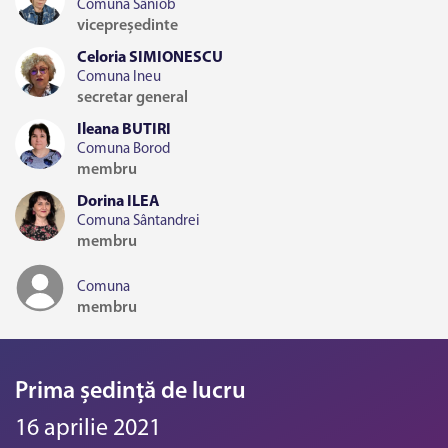
Comuna Sâniob
vicepreședinte
Celoria SIMIONESCU
Comuna Ineu
secretar general
Ileana BUTIRI
Comuna Borod
membru
Dorina ILEA
Comuna Sântandrei
membru
Comuna
membru
Prima ședință de lucru
16 aprilie 2021