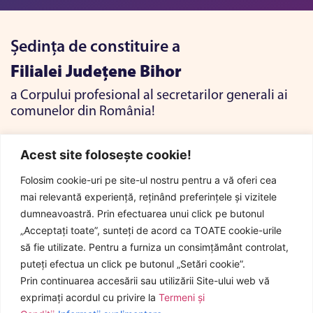
Ședința de constituire a
Filialei Județene Bihor
a Corpului profesional al secretarilor generali ai
comunelor din România!
Acest site folosește cookie!
Folosim cookie-uri pe site-ul nostru pentru a vă oferi cea
mai relevantă experiență, reținând preferințele și vizitele
dumneavoastră. Prin efectuarea unui click pe butonul
„Acceptați toate”, sunteți de acord ca TOATE cookie-urile
Pagina oficială a corpului profesional al
să fie utilizate. Pentru a furniza un consimțământ controlat,
secretarilor generali ai comunelor din
puteți efectua un click pe butonul „Setări cookie”.
România
Prin continuarea accesării sau utilizării Site-ului web vă
exprimați acordul cu privire la
Termeni și
Toată activitatea beneficiază de sprijinul
Secretariatului